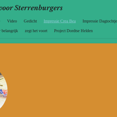
voor Sterrenburgers
e
Video
Gedicht
Impressie Crea Bea
Impressie Dagtochtj
 belangrijk
zegt het voort
Project Dordtse Helden