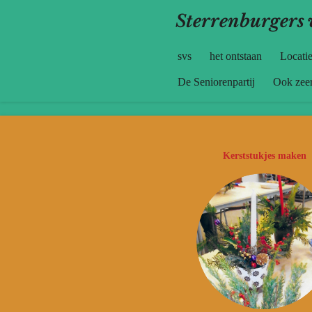
Ga
Sterrenburgers 
direct
naar
svs
het ontstaan
Locati
de
hoofdinhoud
De Seniorenpartij
Ook zeer
Kerststukjes maken