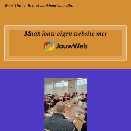
Waar Tini en ik heel dankbaar voor zijn.
Maak jouw eigen website met
JouwWeb